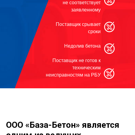
не соответствует
заявленному
Поставщик срывает
сроки
Недолив бетона
Поставщик не готов к
техническим
неисправностям на РБУ
ООО «База-Бетон» является